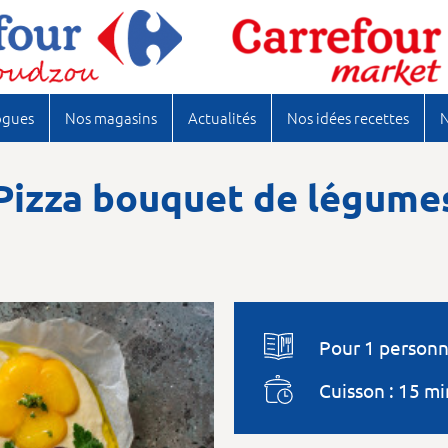
ogues
Nos magasins
Actualités
Nos idées recettes
N
Pizza bouquet de légume
Pour 1 person
Cuisson : 15 mi