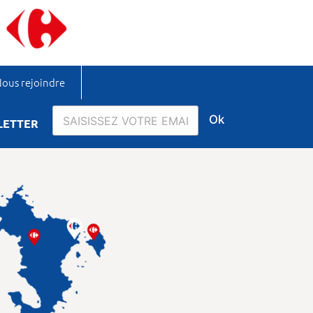
ous rejoindre
Ok
LETTER