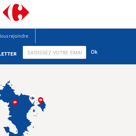
ous rejoindre
Ok
LETTER