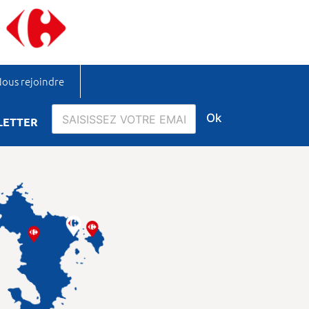
ous rejoindre
Ok
LETTER