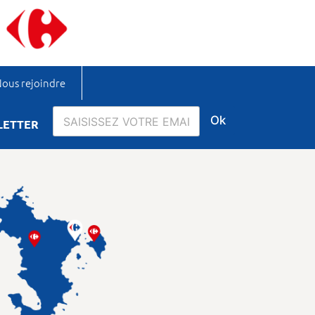
ous rejoindre
Ok
LETTER